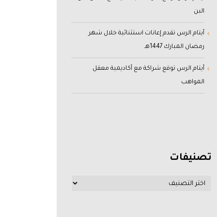
البن
أيتام الرس تقدم إعانات استثنائية خلال شهر
رمضان المبارك 1447هـ
أيتام الرس توقع شراكة مع أكاديمية معقل
المواهب
تصنيفات