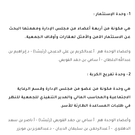
1- وحدة الإستثمار :
هي مكونة من أربعة أعضاء من مجلس الإدارة ومهمتها البحث
عن الاستثمار الآمن والأمثل لعقارات وأوقاف الجمعية.
واعضاء الوحدة هم : أ.عبدالكريم بن علي الدعيجي (رئيسًا) – د.إبراهيم بن
عبدالله البلطان – أ.سامي بن حمد القويعي.
2- وحدة تفريج الكربة :
هي وحدة مكونة من عضو من مجلس الإدارة وقسم الرعاية
الاجتماعية والمحاسب المالي والمدير التنفيذي للجمعية للنظر
في طلبات المساعدة الطارئة للأسر.
وأعضاء الوحدة هم : أ.سامي بن حمد القويعي (رئيسًا) – أ.ناصر بن سعد
الدهلاوي – أ.عبدالرحمن بن سليمان الدبيان – د.عبدالعزيز بن مويزر