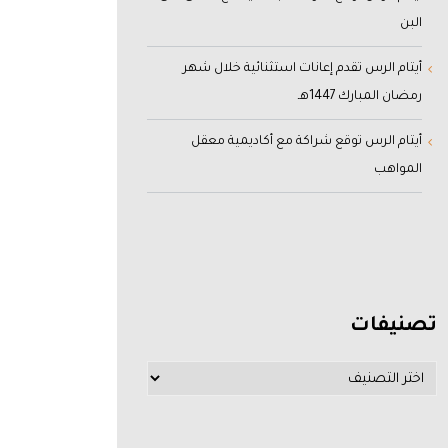
البن
أيتام الرس تقدم إعانات استثنائية خلال شهر
رمضان المبارك 1447هـ
أيتام الرس توقع شراكة مع أكاديمية معقل
المواهب
تصنيفات