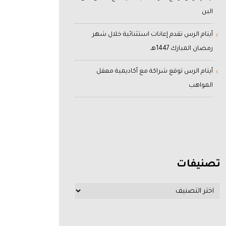
البن
أيتام الرس تقدم إعانات استثنائية خلال شهر
رمضان المبارك 1447هـ
أيتام الرس توقع شراكة مع أكاديمية معقل
المواهب
تصنيفات