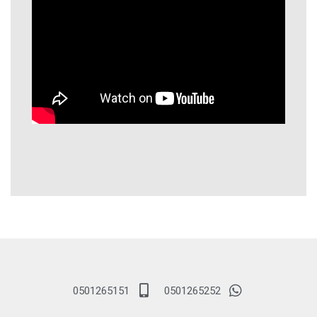
0501265151
0501265252