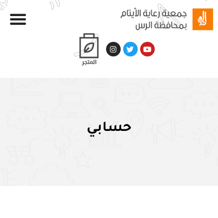
حسابي